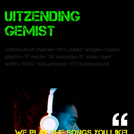
Uitzending
Gemist
[listmixcloud channel='Attic_Radio' widget='classic'
playlist='0' mode='14' autoplay='0' style='dark'
width='100%' hide_artwork='0'][/listmixcloud]
WE PLAY THE SONGS YOU LIKE!